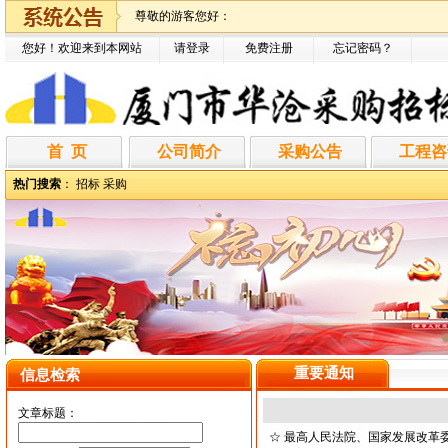
尊敬的游客您好：
您好！欢迎来到本网站
请登录
免费注册
忘记密码
？
首 页
公司简介
采购公告
工程咨
热门搜索
：
招标
采购
重要通知
信息检索
文章标题：
☆
最高人民法院、国家发展改革