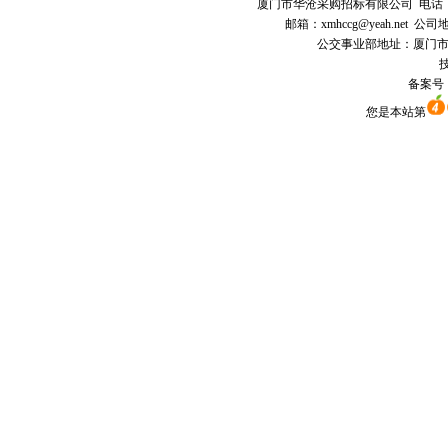
厦门市
华沧采购招标有限公司
电话：0
邮箱：
xmhccg@yeah.net
公司地
公交事业部地址：厦门市思明区
技
备案号
您是本站第