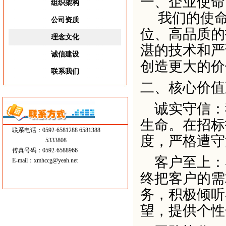
一、企业使命
组织架构
我们的使命
公司资质
位、高品质的
理念文化
湛的技术和严
诚信建设
创造更大的价
联系我们
二、
核心价值
诚实守信：
生命。在招标
联系电话：0592-6581288 6581388
度，严格遭守
5333808
传真号码：0592-6588966
客户至上：
E-mail：
xmhccg@yeah.net
终把客户的需
务，积极倾听
望，提供个性