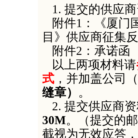
1. 提交的供
附件
1：《厦门
目》供应商征集反
附件
2：承诺函
以上
两
项材料
请
式
，并
加盖公司
缝章
）
。
2.
提交供应商资
30M
。（提交的邮
截视为无效应答