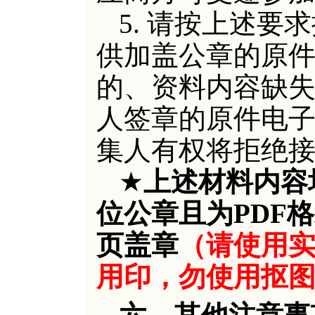
5.
请按上述要求
供加盖公章的原
的、资料内容缺
人签
章
的原件电
集
人
有权
将拒绝
★
上述材料
内容
位公章且为
PDF
页盖章
（请使用
用印，勿使用抠