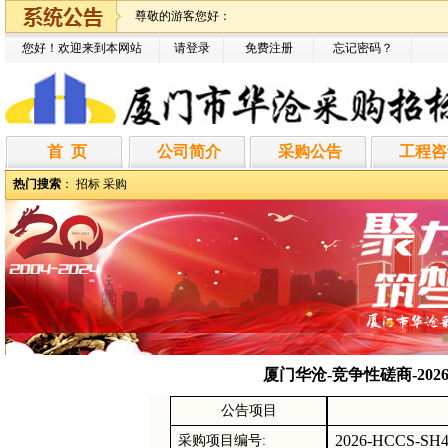
尊敬的游客您好：
您好！欢迎来到本网站
请登录
免费注册
忘记密码
？
首 页
公司简介
采购公告
工程咨
热门搜索
：
招标
采购
厦门华沧-竞争性磋商-202
公告项目
2026-HCCS-SH4
采购项目编号
: