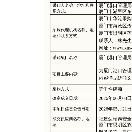
厦门港口管理局
采购人名称、地址
和联
厦门市湖里区东
系方式
:
厦门市华沧采购
厦门市海沧区沧
采购代理机构名称、地
厦门市思明区莲
址和联系方式
:
联系人：林先生
网
址：
www.xm-
厦门港口管理局
采购项目名称
:
为厦门港口管理
项目主要内容
:
内容详见磋商文
竞争性磋商
采购方式
202
6
年
06
月
03
日
确定成交日期
:
202
6
年
05
月
21
日
本项目信息公告日期
:
福建达瑞泰安全
成交供应商名称、地
厦门市思明区双
址
:
服务名称：厦门