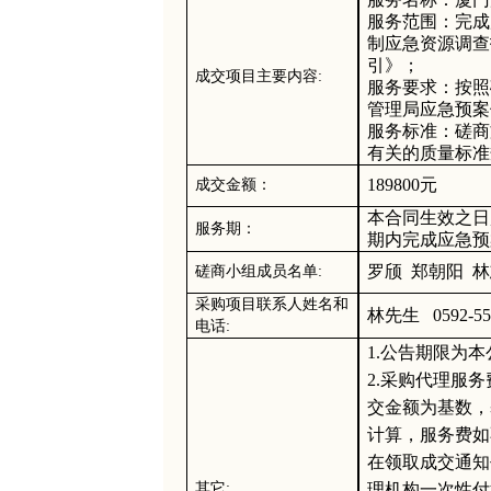
服务范围：完成
制应急资源调查
引》；
成交项目主要内容
:
服务要求：按照
管理局应急预案
服务标准：磋商
有关的质量标准
189800元
成交金额：
本合同生效之日
服务期：
期内完成应急预
罗颀
郑朝阳
林
磋商小组成员名单
:
采购项目联系人姓名和
林
先生
0592-5
电话
:
1.
公告期限为本
2.
采购代理服务
交金额为基数，
计算，服务费如不
在领取成交通知
其它
:
理机构一次性付