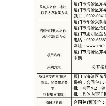
厦门市海沧区东
采购人
名称
、地址、
厦门市海沧区东
联系人及联系方式
颜工，
0592-604
厦门市华沧采购
厦门市海沧区沧
招标
代理机构名称、
厦门市思明区莲
地址和联系方式
:
电话：
0592-
658
网址：
www.xm-h
厦门市海沧区东
项目名称
:
采购
公开招
采购方式
:
厦门市海沧区东
项目主要内容
(用途、
采购
，合同包
1
数量、简要技术要
批
；合同包
2：
求、
批
；
具体内容详
招标项目性质
):
合同包
1
预算
价：
项目
预算
价
: