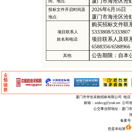
厦门市海沧区沧
间、地点
:
202
6
年
6
月
1
6
日
投标
文件开启时间及
厦门市海沧区沧
地点
:
购买
招标文件
联
5333808/5333
项目联系人
项目联系人及联
姓名和电话
:
6588356/6588
公告期限：自本
其他
:
厦门市
华沧采购招标有限公司
电话：0
邮箱：
xmhccg@yeah.net
公司地
公交事业部地址：厦门市思明区
技
备案号
您是本站第