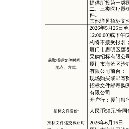
提供所投第一类
二、三类医疗器
件。
其他详见招标文
202
6
年
5
月
26
日至
12
:
0
0:00]或下午[2
构将不接受报名
厦门市思明区莲
采购招标有限公
获取
招标
文件时间、
厦门市海沧区沧
地点、方式
:
有限公司前台；
现场购买或邮寄
招标文件
邮寄购
有限公司
开户行：
厦门银
人民币
5
0
元
/合同
招标
文件售价
:
202
6
年
6
月
1
6
日
投标文件递交截止时