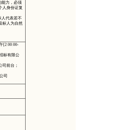
的能力，必须
个人身份证复
标人代表若不
投标人为自然
午[2:
0
0:00-
购招标有限公
公司前台；
公司