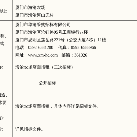
厦门市海沧农场
地址
:
厦门市海沧河山兜村
厦门市华沧采购招标有限公司
厦门市海沧区沧虹路
95号工商银行八楼
名称、
厦门市思明区莲岳路
221号（公交大厦A栋）11楼
式
:
电话：
0592-
6581200 传真：0592-6588966
网址：
www.xm-hc.com
邮编：
3610
26
称
:
海沧农场店面招租（二次招标）
公开招标
用途、
术要
海沧农场店面招租
，具体内容
详见招标文件。
质
):
价
:
详见招标文件。