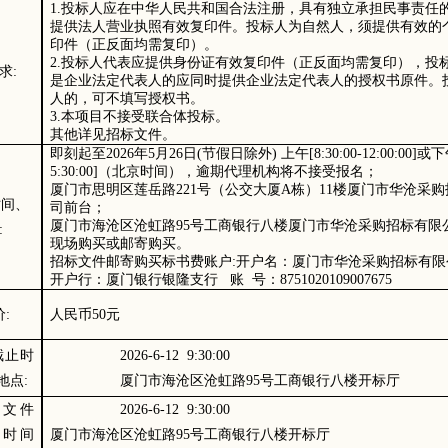
1.投标人应在中华人民共和国合法注册，具有独立承担民事责任
提供法人营业执照有效复印件。投标人为自然人，须提供有效的
印件（正反面均需复印）。
2.投标人代表应提供身份证有效复印件（正反面均需复印），投
求
:
是企业法定代表人的应同时提供企业法定代表人的授权书原件。
人的，可不填写授权书。
3.本项目不接受联合体投标。
其他详见招标文件。
即刻起至
202
6
年
5
月
26
日
(节假日除外) 上午[8:30:00-1
2
:
0
0:00]或下
5:
3
0:00]（北京时间），逾期代理机构将不接受报名；
厦门市思明区莲岳路
221号（公交大厦A栋）11楼厦门市华沧采
时间、
司前台；
厦门市海沧区沧虹路
95号工商银行八楼厦门市华沧采购招标有限
:
现场购买或邮寄购买。
招标文件邮寄购买标书费账户
:开户名：厦门市华沧采购招标有限
开户行：厦门银行银隆支行
账
号：
8751020109007675
价
:
人民币
5
0
元
截止时
20
2
6
-
6
-
12
9
:
3
0:00
地点
:
厦门市海沧区沧虹路
95号工商银行八楼开标厅
应文件
20
2
6
-
6
-
12 9
:
3
0:00
启时间
厦门市海沧区沧虹路
95号工商银行八楼开标厅