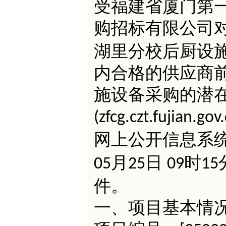
受福建省厦门第
购招标有限公司
湖里分校后厨设
内合格的供应商
施设备采购的潜
(zfcg.czt.fujian.gov
网上公开信息系
月
日
时
05
25
09
15
件。
一、项目基本情