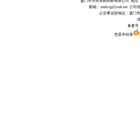
厦门市
华沧采购招标有限公司
电话：0
邮箱：
xmhccg@yeah.net
公司地
公交事业部地址：厦门市思明区
技
备案号
您是本站第