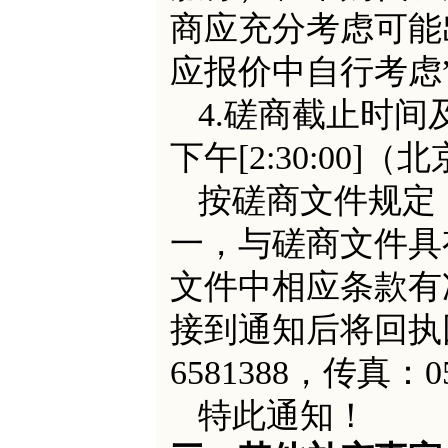
商应充分考虑可能
应报价中自行考虑
4.
磋商截止时间
下午[2:30:00
按
磋商文件
规定
一，与
磋商文件
具
文件
中相应条款有
接到通知后将回执
65
81388
，传真：
0
特此通知！