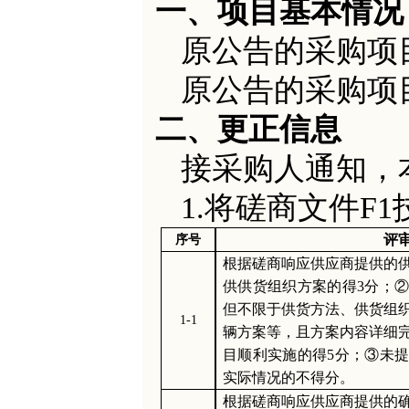
一、项目基本情况
原公告的采购项
原公告的采购项
二、更正信息
接采购人通知，
1.将磋商文件F
评
序号
根据磋商响应供应商提供的
供
供货组织方案
的得
3
分；
但不限于供货方法、供货组
1-1
辆方案
等，且方案内容详细
目顺利实施的
得
5
分；
③未提
实际情况的不得分。
根据磋商响应供应商提供的