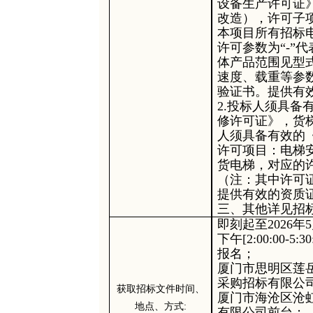
设备生产许可证
改造），许可子
本项目所有招标
许可参数为“-”
体产品范围见型
速度、载重等参
验证书。提供有
2.投标人须具
修许可证》，货
人须具备有效的
许可项目：电梯
货电梯，对应的
（注：其中许可证
提供有效的资质
三、
其他详见招
即刻起至
202
6
年
5
下午[2:
0
0:00-5:
3
报名；
厦门市思明区莲
采购招标有限公
获取招标文件时间、
厦门市海沧区沧
地点、方式
:
有限公司前台；