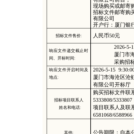
现场购买或邮寄
招标文件邮寄购
有限公司
开户行：厦门银
人民币
50元
招标文件售价
:
2026
-
5
-
1
响应文件递交截止时
厦门市
间、开标时间
:
采购招
2026
-
5
-
15
9
:
3
0:0
响应文件开启时间及
厦门市海沧区沧
地点
:
有限公司开标厅
购买招标文件联
5333808/53338
招标
项目联系人
项目联系人及联
姓名和电话
:
6581
06
8/65889
公告期限：自本
其他
: