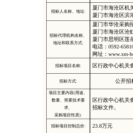
厦门市海沧区机
招标人
名称、地址
:
厦门市海沧区滨
厦门市华沧采购
厦门市海沧区沧
招标
代理机构名称、
厦门市思明区莲
地址和联系方式
:
电话：
0592-6581
网址：
www.xm-h
区行政中心机关
招标
项目名称
:
公开招
招标方式
:
项目主要内容
(用途、
区行政中心机关
数量、简要技术要
招标文件。
求、
采购
项目性质
):
23.8万元
招标
项目控制
总
价
: