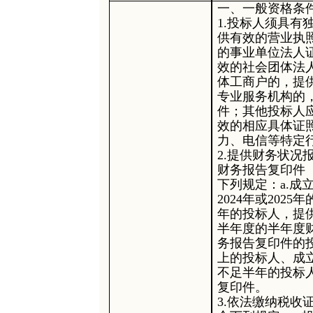
一、
一般资格条
1.投标人须具
供有效的营业执
的事业单位法人
效的社会团体法
体工商户的，提
专业服务机构的
件；其他投标人
效的相应具体证
力、电信等特定
2.提供财务状
财务报告复印件
下列规定：a.成
202
4
年或
202
5
年
年的投标人，提
半年度的半年度财
务报告复印件的
上的投标人、成
不足半年的投标
复印件。
3.依法缴纳税