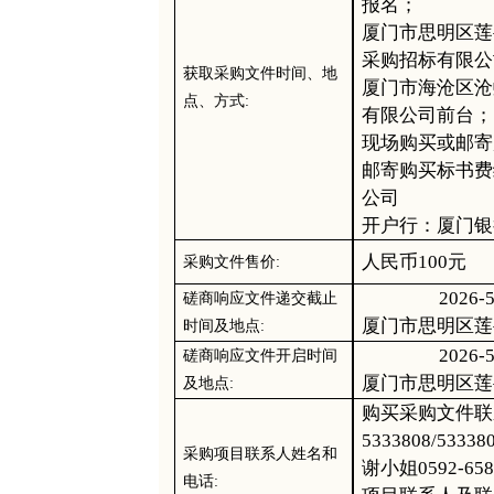
报名；
厦门市思明区莲
采购招标有限公
获取采购文件时间、地
厦门市海沧区沧
点、方式
:
有限公司前台；
现场购买或邮寄
邮寄购买标书费
公司
开户行：厦门银
人民
币
100元
采购文件售价
:
202
6
-
磋商响应文件递交截止
厦门市思明区莲
时间
及地点
:
202
6
-
磋商响应文件开启时间
厦门市思明区莲
及地点
:
购买采购文件联
5333808/533
采购项目联系人姓名和
谢
小姐
0592-65
电话
: