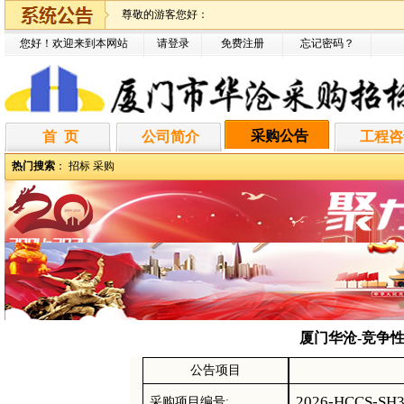
尊敬的游客您好：
您好！欢迎来到本网站
请登录
免费注册
忘记密码
？
采购公告
首 页
公司简介
工程咨
热门搜索
：
招标
采购
厦门华沧-竞争性磋
公告项目
2026-HCCS-SH
采购项目编号
: