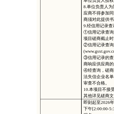
单位负责人授权
8.单位负责人
应商不得参加同
商须对此提供书
9.经信用记录
①信用记录查询
项目磋商截止时
②信用记录查询
(www.gsxt.gov.
③信用记录的查
商响应供应商的
④经查询，磋商
法失信企业名单
审查不合格。
10.本项目不
其他详见
磋商
文
即刻起至
202
6
下午[2:
0
0:00-
5
: