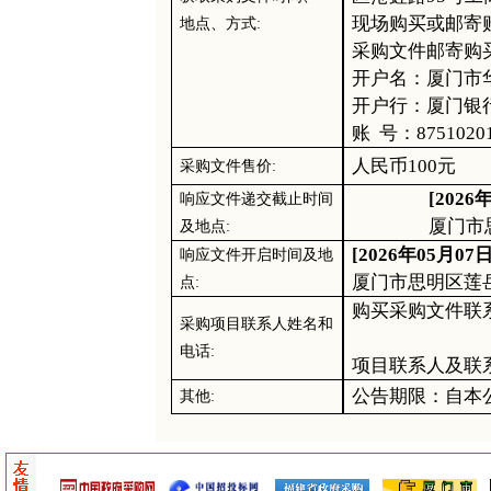
现场购买或邮寄
地点、方式
:
采购
文件邮寄购
开户名：厦门市
开户行：厦门银
账
号：
8751020
人民币
10
0元
采购
文件售价
:
[2026
响应文件递交截止时间
厦门市
及地点
:
[2026年05月07日
响应文件开启时间及地
厦门市思明区莲
点
:
购买
采购
文件联
采购项目联系人姓名和
电话
:
项目联系人及联
公告期限：自本
其他
: