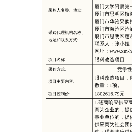
厦门大学附属第
采购人
名称、地址
:
厦门市思明区镇
厦门市华沧采购
厦门市海沧区沧
采购代理机构
名称、
厦门市思明区莲
地址和联系方式
:
联系人
：张小姐
网址：
www.xm-h
眼科改造项目
项目名称
:
竞争
采购
方式
:
眼科改造项目，
项目主要内容
:
数量：
1
项
。
1802616.79
元
项目
控制
价
:
1.磋商响应供
商为企业的，提
事业单位的，提
供应商为社会团
件；磋商响应供