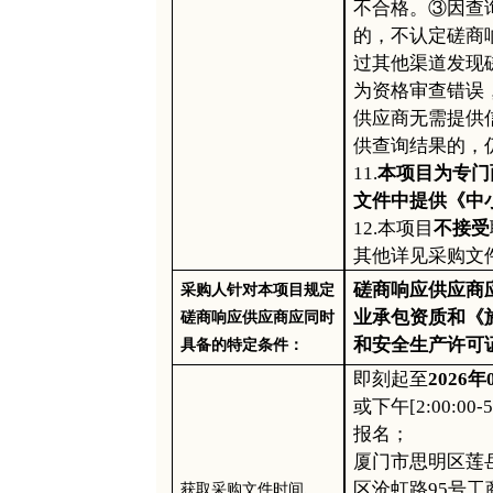
不合格。③因查
的，不认定磋商
过其他渠道发现
为资格审查错误
供应商无需提供
供查询结果的，
11.
本项目为专门
文件中提供《中
1
2
.本项目
不接受
其他详见采购文
磋商响应供应商
采购人针对本项目规定
业承包资质和《
磋商响应供应商应同时
和安全生产许可
具备的特定条件：
即刻起至
2026年
或下午[2:
0
0:00-5
报名；
厦门市思明区莲
区沧虹路
95号工
获取
采购
文件时间、