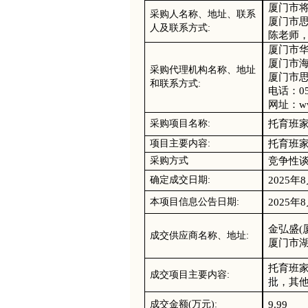
厦门市
采购人名称、地址
、
联系
厦门市
人及联系方式
:
陈老师
厦门市
厦门市
采购代理机构名称、地址
厦门市
和联系方式
:
电话：
0
网址：
w
托育班
采购项目名称
:
托育班
项目主要内容
:
竞争性
采购方式
202
5
年
8
确定成交日期
:
202
5
年
8
本项目信息公告日期
:
金弘盛
(
成交供应商名称、地址
:
厦门市
托育班
成交项目主要内容
:
批
，
其
9.99
成交金额
(万元):