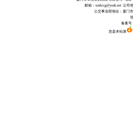
邮箱：
xmhccg@yeah.net
公司地
公交事业部地址：厦门市思明区
技
备案号
您是本站第