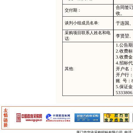
合同签
交付期
：
收。
于连国
谈判
小组成员名单
:
采购项目联系人姓名和电
李贤堃
话
:
1.公告
2.收费
3.收费
4
.招标
开户名
其
他
:
开户行
账
号：
5
.保证
5333806
厦门市
华沧采购招标有限公司
电话：0