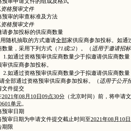
格预审申请文件的组成及格式
见
资格预审文件
格预审的审查标准及方法
见
资格预审文件
邀请参加投标的供应商数量
采用
随机抽取的方式邀请
全部
家
供应商参加投标
。如
通
商
数量
，
采用下列方式
（
?
1或
□
2
）。
（
适用于邀请招标
1.如
通过资格预审供应商数量少于
拟邀请供应商
数量
预审供应商参加投标。
2.如
通过资格预审供应商数量少于
拟邀请供应商
数量
请
全部通过资格预审供应商参加投标。
（
适用于公开
请文件
提交
在
2021年08月10日
09
点
30
分
（北京时间）前，将
申请
06
01单元
。
格预审日期
格预审日期
为
申请文件提交截止时间至
2021年08月10日
告期限