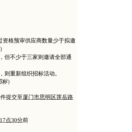
过资格预审供应商数量少于
拟邀
）
，但不
少于三家则
邀请
全部通
，
则
重新组织
招标活动。
招标
）
文件
提交
至
厦门市思明区莲岳路
17
点
30
分
前