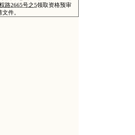
路2665号之5
领取资格预审
请文件
。