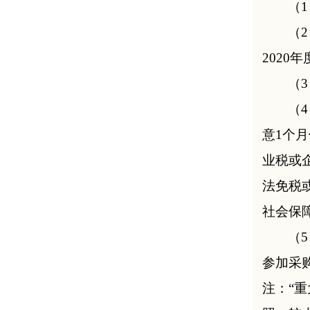
（
1
（
2
2020
（
3
（
4
意1个
业税或
法免税
社会保
（
5
参加采
注：“