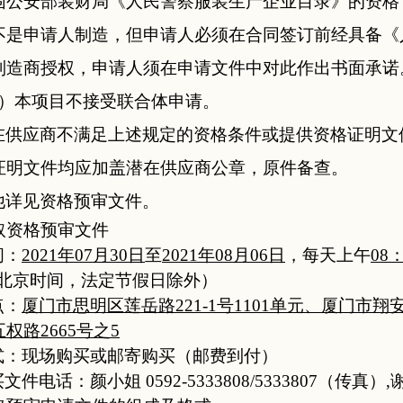
围公安部装财局《人民警察服装生产企业目录》的资格
不是申请人制造，但申请人必须在合同签订前经具备《
制造商授权，申请人须在申请文件中对此作出书面承诺
）本项目不接受联合体申请。
在供应商
不满足上述规定的资格条件或提供资格证明文
证明文件均应加盖
潜在供应商
公章，原件备查
。
他详见
资格预审
文件。
取资格预审文件
间：
2021
年
07
月
30
日
至
2021
年
08
月
06
日
，每天上午
08：
北京时间，
法定节假日
除外
）
点：
厦门市思明区莲岳路221-1号
11
01单元
、厦门市翔安
权路2665号之5
式：现场购买或邮寄购买（
邮费到付
）
文件电话：颜小姐 0592-5333808/5333807（传真）,谢小