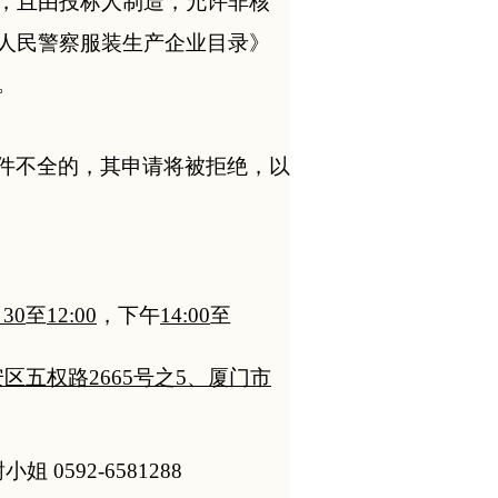
，且由投标人制造，允许非核
人民警察服装生产企业目录》
。
件不全的，其
申请
将被拒绝，以
30
至
12:00
，下午
14:00
至
区五权路2665号之5、厦门市
姐 0592-6581288