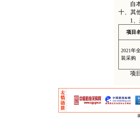
自
十、其
1
项目
2021年
装采购
项