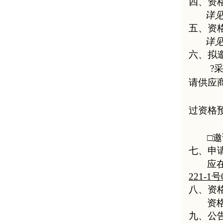
四、资
详
五、资
详
六、拟
?
请供应
过资格
□
邀
七、申
应
221-1号
八、资
资
九、公