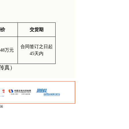
制价
交货期
合同签订之日起
48
万元
45
天内
7（传真）
66