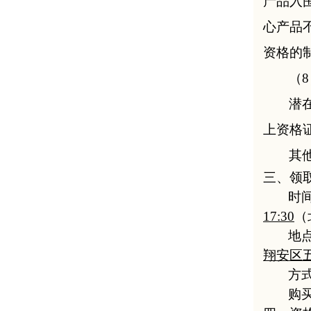
产品入
心产品
资格的
（
8
潜
上资格
其
三、领
时
17:30
（
地
翔安区五
方
购买