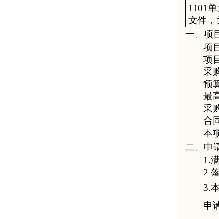
11
01
文件，
一、项
项
项
采
预
最
采
合
本
二、申
1
2
.
3
申