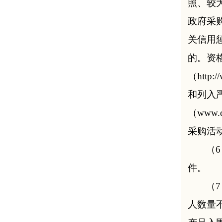
照、较
政府采
关信用
的。资
（http
和列入
（www
采购活
（
6
件。
（
人数量