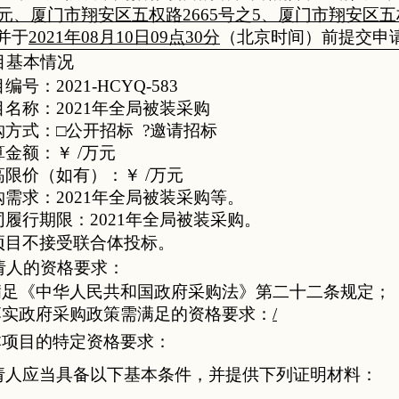
单元
、厦门市翔安区五权路2665号之5、厦门市翔安区五权
并于
2021年08月10日
09
点
30
分
（北京时间）前提交
申
目基本情况
目编号：
2021-HCYQ-583
目名称：
2021年全局被装采购
购方式：
□
公开招标
?
邀请招标
算金额：￥
/万元
高限价（如有）：￥
/万元
购需求：
2021年全局被装采购
等。
同履行期限：
2021年全局被装采购
。
项目
不
接受联合体投标。
请人的资格要求
：
.满足《中华人民共和国政府采购法》第二十二条规定；
落实政府采购政策需满足的资格要求：
/
.本项目的特定资格要求：
请人应当具备以下基本条件，并提供下列证明材料：