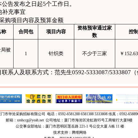
本公告发布之日起5个工作日。
他补充事宜
、采购项目内容及预算金额
资格预审通过家
名称
合同包
项目内容
控
数
全局被
1
针织类
不少于三家
￥152.6
3
目联系人及联系方式：
范
先生0592-5
333087
/533380
厦门市
华沧采购招标有限公司
电话：0592-6581288 6581388 5333808 传真：0592-65889
邮箱：
xmhccg@yeah.net
公司地址：厦门市海沧区沧虹路95号工商银行大厦8楼
公交事业部地址：厦门市思明区莲岳路 221-1 号公交大厦 A栋 11 楼
技术支持：
腾维网络