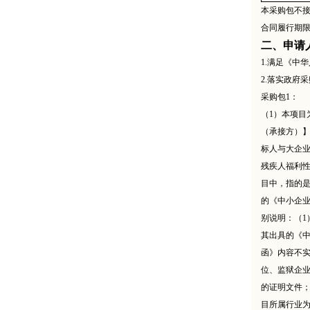
本采购包不
合同履行期
二、申请
1.满足《中
2.落实政府
采购包
1：
（
1）本项
（承接方）】
标人与大企
残疾人福利
目中，指的是
的《中小企业
别说明：（1
其出具的《
函》内容不
位、监狱企
的证明文件
目所属行业