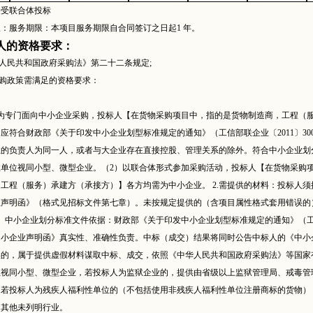
接受联合体投标
限：服务期限：本项目服务期限自合同签订之日起
1 年。
人的资格要求：
华人民共和国政府采购法》第二十二条规定;
采购政策需满足的资格要求：
目为专门面向中小企业采购，投标人【在货物采购项目中，指的是货物制造商，工程（
应符合财政部《关于印发中小企业划型标准规定的通知》（工信部联企业〔2011〕3
业的负责人为同一人，或者与大企业存在直接控股、管理关系的除外。符合中小企业划
性单位视同小型、微型企业。（2）以联合体形式参加采购活动，投标人【在货物采购
工程（服务）承建方（承接方）】各方均需为中小企业。 2.需提供的材料：投标人
声明函》（格式见招标文件第七章）。未按规定提供的（含项目属性格式套用错误的）
）中小企业划分标准文件依据：财政部《关于印发中小企业划型标准规定的通知》（工信部
中小企业声明函》真实性、准确性负责。中标（成交）结果将同时公告中标人的《中小
实的，属于提供虚假材料谋取中标、成交，依照《中华人民共和国政府采购法》等国家
业视同小型、微型企业，若投标人为监狱企业的，提供由省级以上监狱管理局、戒毒管
；若投标人为残疾人福利性单位的（不包括使用非残疾人福利性单位注册商标的货物）
为其他未列明行业。