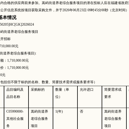
合格的供应商前来参加。嵩屿街道养老综合服务项目的潜在投标人应在福建省政府采购网(zfcg.c
公开信息系统按项目获取采购文件，并于2026年06月23日 09时45分00秒（北京时
基本情况
350205]HC[GK]2026024
嵩屿街道养老综合服务项目
公开招标
,710,000.00元
屿街道养老综合服务项目):
金额：
1,710,000.00元
限价：
1,710,000.00元
：
0元
（包括但不限于标的的名称、数量、简要技术需求或服务要求等）
品目编码及
采购标的
数量（单
允许进口
简要需求或
品目名称
位）
要求
C05990000-
嵩屿街道养
1(年)
否
嵩屿街道养
其他社会服
老综合服务
老综合服务
务
项目
项目