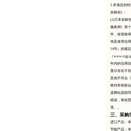
3.本项目的
采购包
1：
(1)①本采
施条例》第
件，按资格审
询及使用信用
14号）的规定
（www.cc
年内的信用信
显示存在不
其他不符合
将对所有联
道网站原因
错误，将依
准。。
三、采购
进口产品：
节能产品：