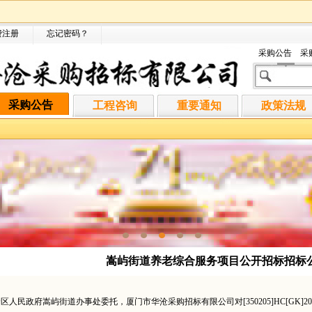
费注册
忘记密码
？
采购公告
采
采购公告
工程咨询
重要通知
政策法规
嵩屿街道养老综合服务项目公开招标招标
沧区人民政府嵩屿街道办事处委托，厦门市华沧采购招标有限公司对
[350205]HC[