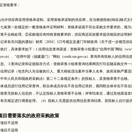
特定资格要求：
购包允许供应商采用资格承诺制。采用资格承诺制的供应商，应当根据投标(响应)格式
十七条第一款规定的一般资格条件证明材料；资格承诺函不符合采购文件要求的，视为
查不合格处理。②采购项目有特殊资格要求的，供应商还应按要求提供相应的证明材料
记录有关问题的通知》财库〔2016〕125号规定及厦门市财政局《关于进一步规范供
执行，具体要求如下：1.信用信息查询渠道：资格审查小组通过“信用中国”网站（www.credi
gp.gov.cn）、“信用中国（福建厦门）”网站（credit.xm.gov.cn）查询所有投标
息。 3.查询记录和证据留存方式：资格审查小组将查询结果网页打印后随采购文件一
良信用记录（包含列入失信被执行人、重大税收违法案件当事人名单、政府采购严重违
《中华人民共和国政府采购法》第二十二条规定条件）的投标人，其资格审查不合格。
合体成员进行信用记录查询，联合体成员存在不良信用记录的，视同联合体存在不良信
导致查无投标人信息的，不认定投标人资格审查不合格；评审结束后，通过其他渠道发
照有关规定进行调查处理。（4）投标人无需提供信用信息查询结果。若投标人自行提
项目需要落实的政府采购政策
本项目不适用
本项目不适用