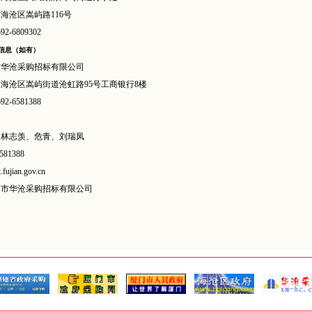
市海沧区嵩屿路
116号
592-6809302
构信息（如有）
市华沧采购招标有限公司
市海沧区嵩屿街道沧虹路
95号工商银行8楼
592-6581388
：林志羡、危青、刘瑞凤
581388
t.fujian.gov.cn
门市华沧采购招标有限公司