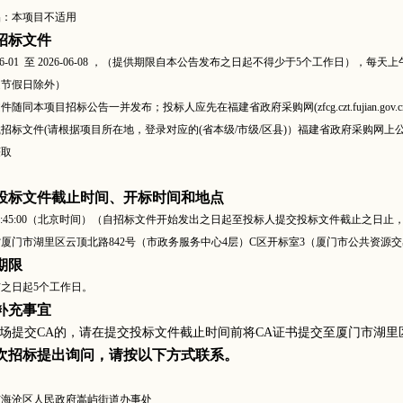
品：本项目不适用
招标文件
-06-01 至 2026-06-08 ，（提供期限自本公告发布之日起不得少于5个工作日），每天上午00:00:
定节假日除外）
文件随同本项目招标公告一并发布；投标人应先在福建省政府采购网
(zfcg.czt.fu
招标文件(请根据项目所在地，登录对应的(省本级/市级/区县)）福建省政府采购网上
获取
投标文件截止时间、开标时间和地点
-23 09:45:00（北京时间）（自招标文件开始发出之日起至投标人提交投标文件截止之日止
省厦门市湖里区云顶北路
842号（市政务服务中心4层）C区开标室3（厦门市公共资源
期限
布之日起
5个工作日。
补充事宜
场提交
CA的，请在提交投标文件截止时间前将CA证书提交至厦门市湖里区
次招标提出询问，请按以下方式联系。
市海沧区人民政府嵩屿街道办事处