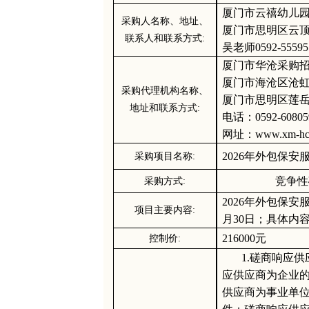
厦门市云禧幼儿
采购人名称、地址
、
厦门市思明区云
联系人
和联系方式
:
吴
老师
0592-55595
厦门市华沧采购
厦门市海沧区沧
采购代理机构名称、
厦门市思明区莲
地址和联系方式
:
电话：
0592-
60805
网址：
www.xm-hc
2026年外包保安
采购项目名称
:
竞争性
采购方式
:
2026年外包保安
项目主要内容
:
月30日；
具体内
216000元
控制价
:
1.磋商响应
应供应商为企业
供应商为事业单