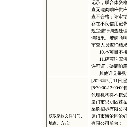
记录，联合体资
查无磋商响应供
查不合格；评审
存在不良信用记
规定进行调查处
询结果。若磋商
审查人员查询结
10.本项目
11.磋商响
许可证，磋商响
其他详见采购
[202
6
年
5
月
11
日
]至
[8:30:00-1
2
:
0
0:00
代理机构将不接
厦门市思明区莲
采购招标有限公
厦门市海沧区沧
获取采购文件时间、
有限公司前台；
地点、方式
: