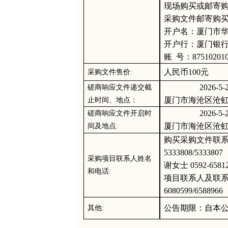
现场购买或邮寄
采购文件邮寄购
开户名：厦门市
开户行：厦门银
账
号：
87510201
人民币
100元
采购文件售价
:
2
02
6
-
5
-
磋商响应文件递交截
厦门市海沧区沧
止时间、地点：
2
02
6
-
5
-
磋商响应文件开启时
厦门市海沧区沧
间及地点
:
购买采购文件联
5333808/53338
采购项目联系人姓名
谢
女士
0592-658
和电话
:
项目联系人及联
6080599
/65889
公告期限：自本
其他
: